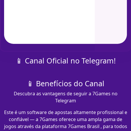
📱 Canal Oficial no Telegram!
📱 Benefícios do Canal
Descubra as vantagens de seguir a 7Games no
Telegram
Este é um software de apostas altamente profissional e
confiável — a 7Games oferece uma ampla gama de
jogos através da plataforma 7Games Brasil , para todos