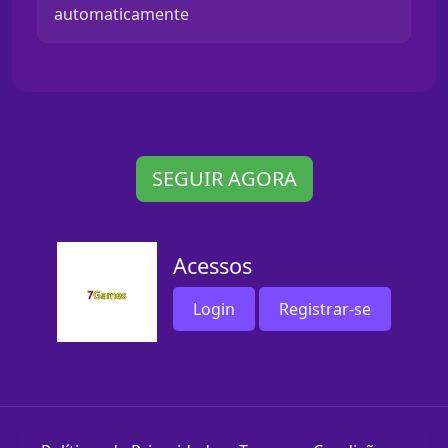
automaticamente
SEGUIR AGORA
Acessos
Login
Registrar-se