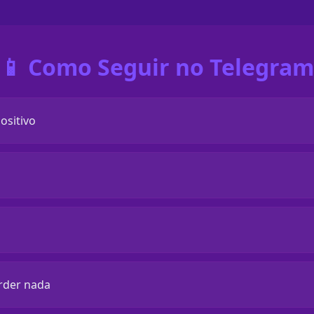
📱 Como Seguir no Telegram
ositivo
erder nada