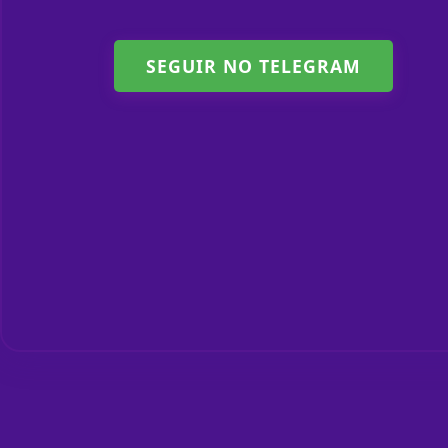
SEGUIR NO TELEGRAM