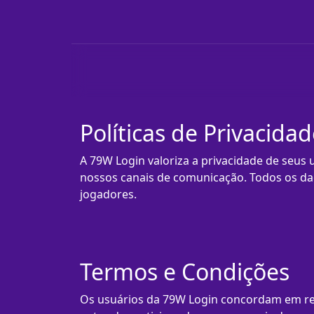
Políticas de Privacida
A 79W Login valoriza a privacidade de seus
nossos canais de comunicação. Todos os dad
jogadores.
Termos e Condições
Os usuários da 79W Login concordam em res