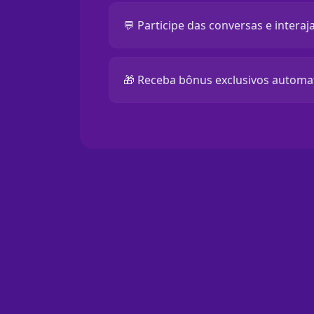
💬 Participe das conversas e interaj
🎁 Receba bônus exclusivos autom