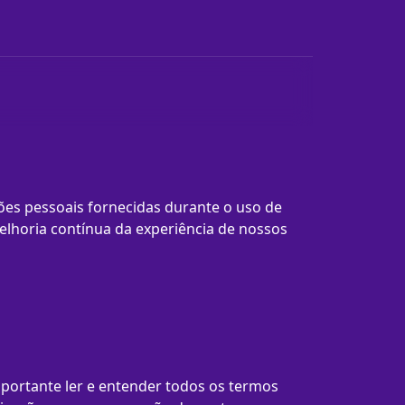
ões pessoais fornecidas durante o uso de
elhoria contínua da experiência de nossos
portante ler e entender todos os termos