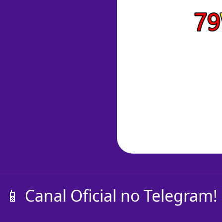
📱 Canal Oficial no Telegram!