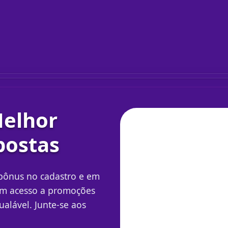
Melhor
postas
bônus no cadastro e em
em acesso a promoções
ualável. Junte-se aos