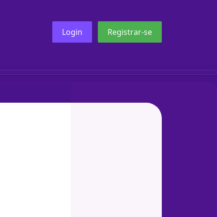
Login
Registrar-se