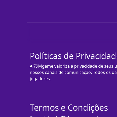
Políticas de Privacida
A 79Mgame valoriza a privacidade de seus 
nossos canais de comunicação. Todos os dad
jogadores.
Termos e Condições