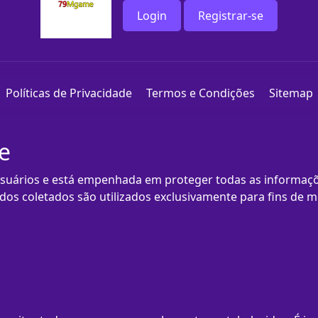
Login
Registrar-se
Políticas de Privacidade
Termos e Condições
Sitemap
de
usuários e está empenhada em proteger todas as informaçõ
os coletados são utilizados exclusivamente para fins de m