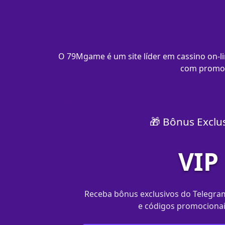
O 79Mgame é um site líder em cassino on-li
com promoç
🎁 Bônus Exclu
VIP
Receba bônus exclusivos do Telegra
e códigos promocionai