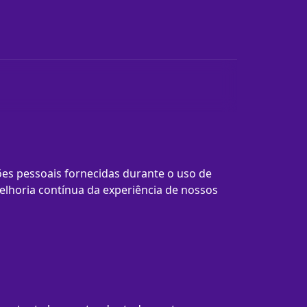
es pessoais fornecidas durante o uso de
elhoria contínua da experiência de nossos