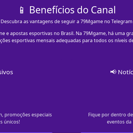
📱 Benefícios do Canal
Descubra as vantagens de seguir a 79Mgame no Telegram
ne e apostas esportivas no Brasil. Na 79Mgame, há uma gr
ões esportivas mensais adequadas para todos os níveis de
sivos
📢 Notí
m, promoções especiais
Fique por dentro d
s únicos!
eventos da