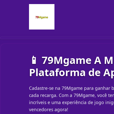
📱 79Mgame A M
Plataforma de A
Cadastre-se na 79Mgame para ganhar b
cada recarga. Com a 79Mgame, você te
incríveis e uma experiência de jogo inig
vencedores agora!