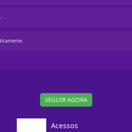
a
aticamente
SEGUIR AGORA
Acessos