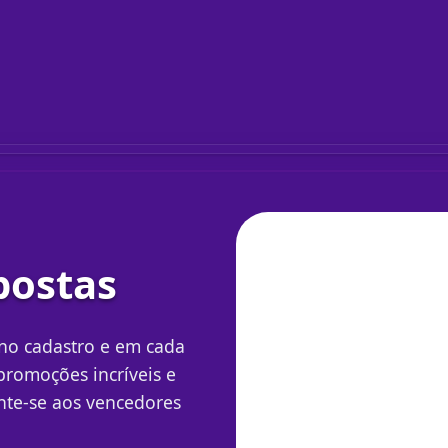
postas
no cadastro e em cada
promoções incríveis e
unte-se aos vencedores