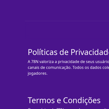
Políticas de Privacida
A 78N valoriza a privacidade de seus usuár
canais de comunicação. Todos os dados cole
jogadores.
Termos e Condições