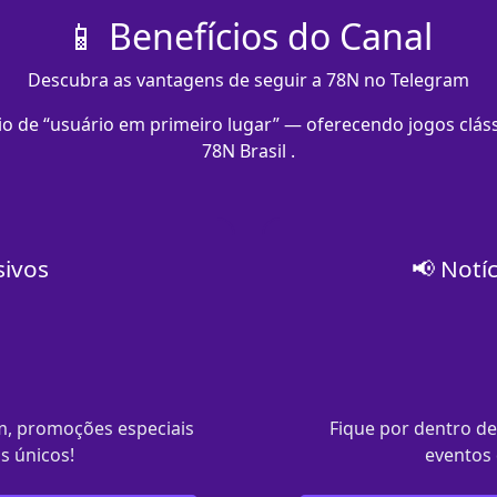
📱 Benefícios do Canal
Descubra as vantagens de seguir a 78N no Telegram
o de “usuário em primeiro lugar” — oferecendo jogos cláss
78N Brasil .
sivos
📢 Notí
m, promoções especiais
Fique por dentro d
s únicos!
eventos