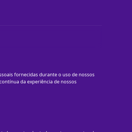
ssoais fornecidas durante o uso de nossos
 contínua da experiência de nossos