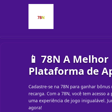
📱 78N A Melhor
Plataforma de A
Cadastre-se na 78N para ganhar bônus 
recarga. Com a 78N, você tem acesso a 
uma experiência de jogo inigualável. J
agora!