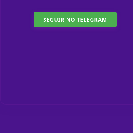
SEGUIR NO TELEGRAM