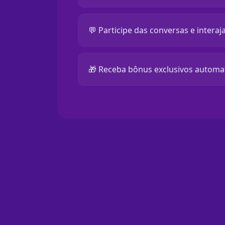
💬 Participe das conversas e interaj
🎁 Receba bônus exclusivos autom