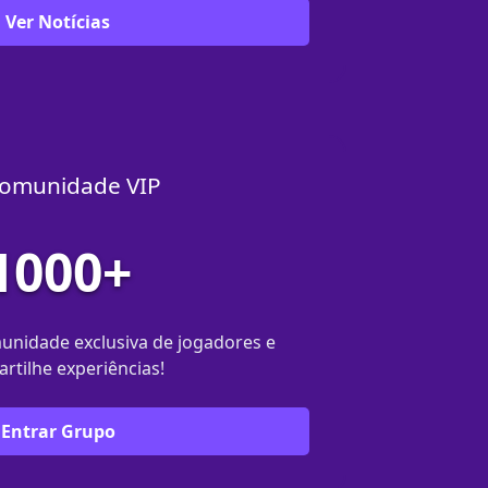
Ver Notícias
Comunidade VIP
1000+
unidade exclusiva de jogadores e
rtilhe experiências!
Entrar Grupo