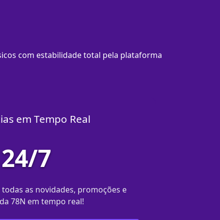
icos com estabilidade total pela plataforma
cias em Tempo Real
24/7
e todas as novidades, promoções e
 da 78N em tempo real!