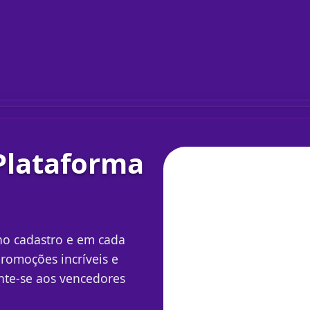
Plataforma
no cadastro e em cada
romoções incríveis e
unte-se aos vencedores