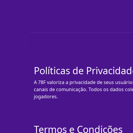
Políticas de Privacida
A 78F valoriza a privacidade de seus usuár
canais de comunicação. Todos os dados cole
jogadores.
Termos e Condições