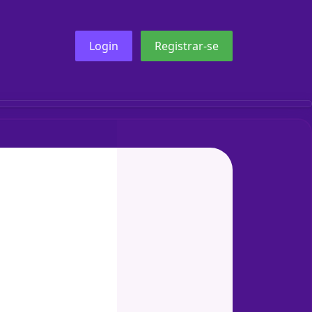
Login
Registrar-se