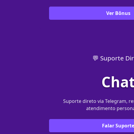
Ver Bônus
💬 Suporte Di
Cha
Suporte direto via Telegram, r
atendimento persona
Falar Suport