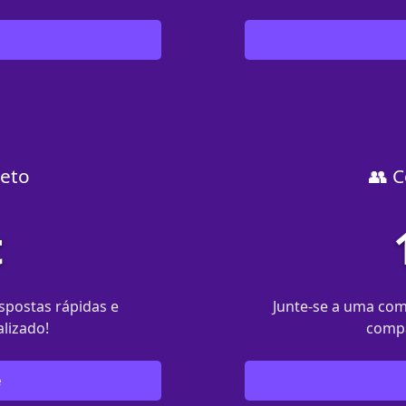
reto
👥 
t
espostas rápidas e
Junte-se a uma com
lizado!
compa
e