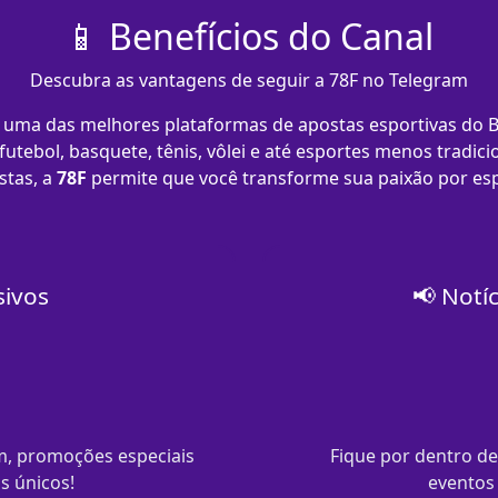
📱 Benefícios do Canal
Descubra as vantagens de seguir a 78F no Telegram
 uma das melhores plataformas de apostas esportivas do Br
utebol, basquete, tênis, vôlei e até esportes menos tradic
stas, a
78F
permite que você transforme sua paixão por esp
sivos
📢 Notí
m, promoções especiais
Fique por dentro d
s únicos!
eventos