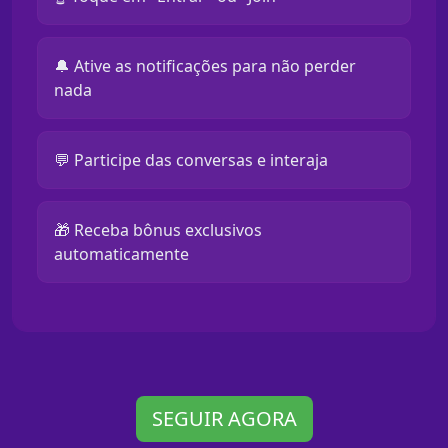
🔔 Ative as notificações para não perder
nada
💬 Participe das conversas e interaja
🎁 Receba bônus exclusivos
automaticamente
SEGUIR AGORA