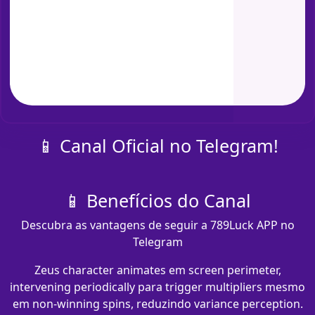
📱 Canal Oficial no Telegram!
📱 Benefícios do Canal
Descubra as vantagens de seguir a 789Luck APP no
Telegram
Zeus character animates em screen perimeter,
intervening periodically para trigger multipliers mesmo
em non-winning spins, reduzindo variance perception.