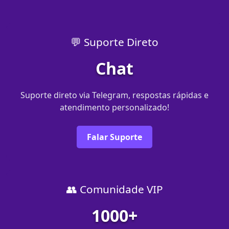
💬 Suporte Direto
Chat
Suporte direto via Telegram, respostas rápidas e
atendimento personalizado!
Falar Suporte
👥 Comunidade VIP
1000+