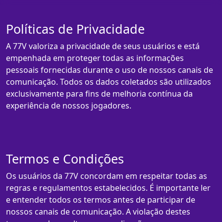
Políticas de Privacidade
A 77V valoriza a privacidade de seus usuários e está
empenhada em proteger todas as informações
pessoais fornecidas durante o uso de nossos canais de
comunicação. Todos os dados coletados são utilizados
exclusivamente para fins de melhoria contínua da
experiência de nossos jogadores.
Termos e Condições
Os usuários da 77V concordam em respeitar todas as
regras e regulamentos estabelecidos. É importante ler
e entender todos os termos antes de participar de
nossos canais de comunicação. A violação destes