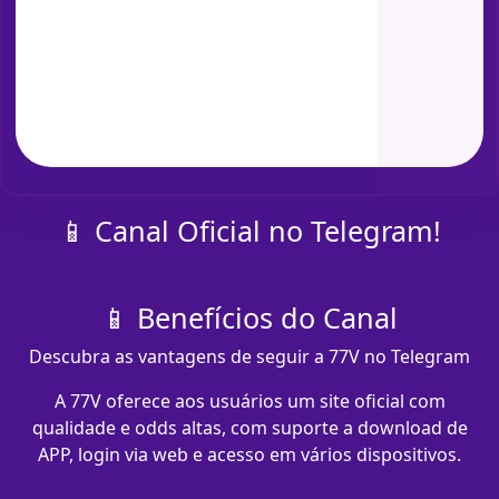
📱 Canal Oficial no Telegram!
📱 Benefícios do Canal
Descubra as vantagens de seguir a 77V no Telegram
A 77V oferece aos usuários um site oficial com
qualidade e odds altas, com suporte a download de
APP, login via web e acesso em vários dispositivos.