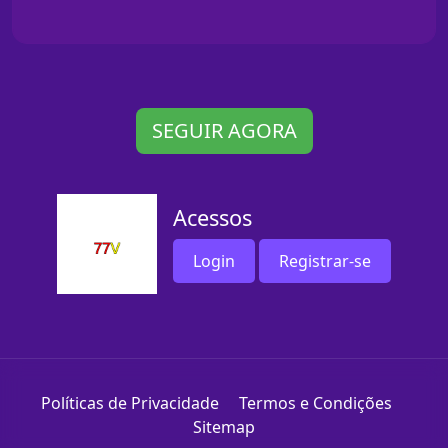
SEGUIR AGORA
Acessos
Login
Registrar-se
Políticas de Privacidade
Termos e Condições
Sitemap