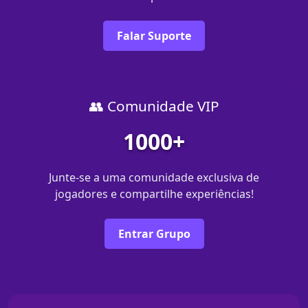
Falar Suporte
👥 Comunidade VIP
1000+
Junte-se a uma comunidade exclusiva de
jogadores e compartilhe experiências!
Entrar Grupo