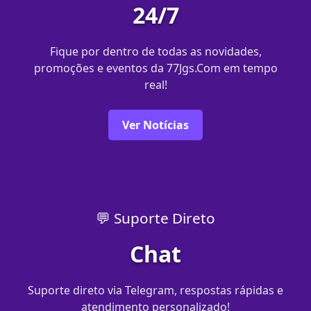
24/7
Fique por dentro de todas as novidades,
promoções e eventos da 77Jgs.Com em tempo
real!
Ver Notícias
💬 Suporte Direto
Chat
Suporte direto via Telegram, respostas rápidas e
atendimento personalizado!