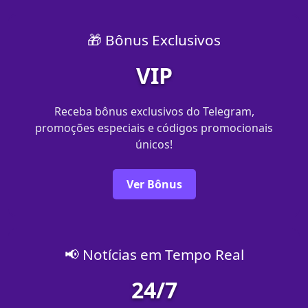
🎁 Bônus Exclusivos
VIP
Receba bônus exclusivos do Telegram,
promoções especiais e códigos promocionais
únicos!
Ver Bônus
📢 Notícias em Tempo Real
24/7