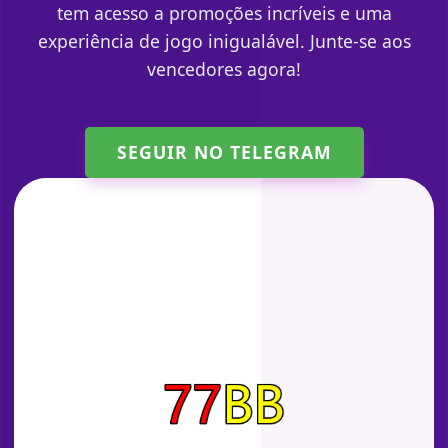
tem acesso a promoções incríveis e uma
experiência de jogo inigualável. Junte-se aos
vencedores agora!
SEGUIR NO TELEGRAM