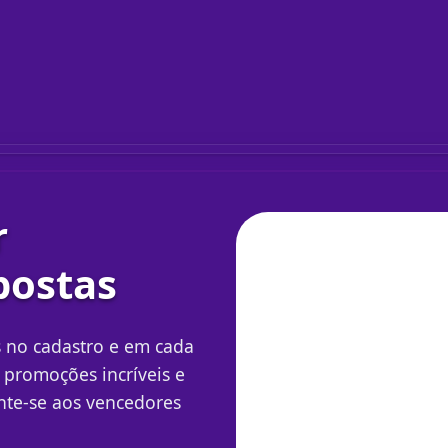
r
postas
s no cadastro e em cada
 promoções incríveis e
unte-se aos vencedores