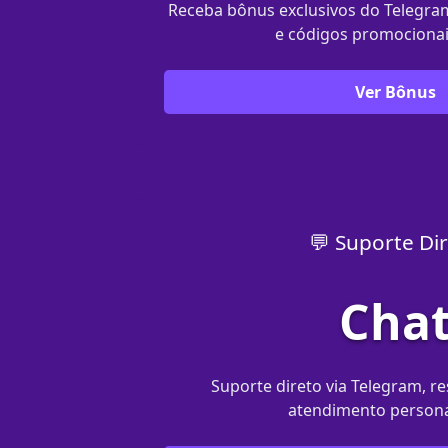
Receba bônus exclusivos do Telegra
e códigos promocionai
Ver Bônus
💬 Suporte Di
Cha
Suporte direto via Telegram, r
atendimento persona