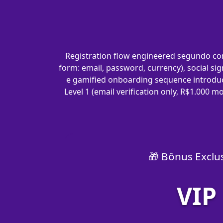
Registration flow engineered segundo conve
form: email, password, currency), social si
e gamified onboarding sequence introduci
Level 1 (email verification only, R$1.000 
🎁 Bônus Exclu
VIP