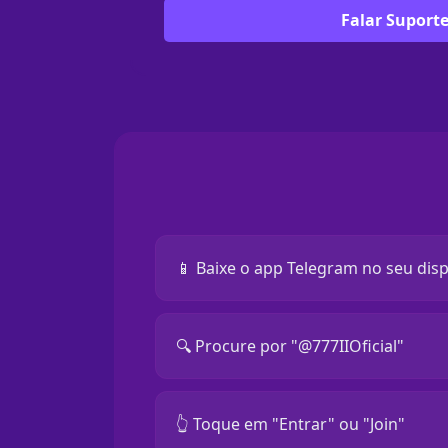
Falar Suport
📱 Baixe o app Telegram no seu disp
🔍 Procure por "@777IIOficial"
👆 Toque em "Entrar" ou "Join"