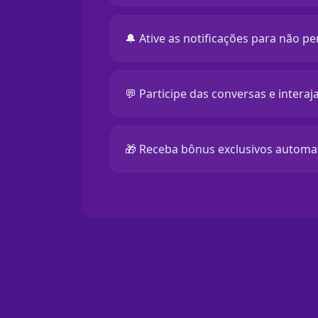
🔔 Ative as notificações para não p
💬 Participe das conversas e interaj
🎁 Receba bônus exclusivos autom