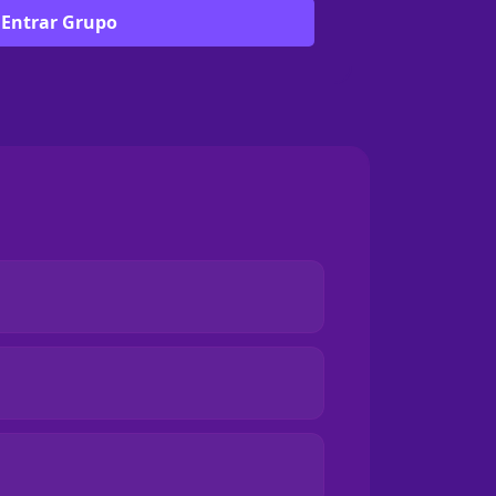
Entrar Grupo