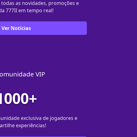
e todas as novidades, promoções e
da 777II em tempo real!
Ver Notícias
Comunidade VIP
1000+
unidade exclusiva de jogadores e
rtilhe experiências!