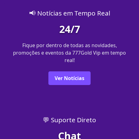
📢 Notícias em Tempo Real
24/7
Fique por dentro de todas as novidades,
promoções e eventos da 777Gold Vip em tempo
real!
Ver Notícias
💬 Suporte Direto
Chat