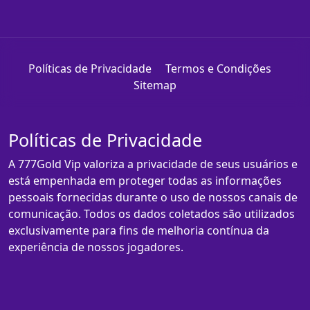
Políticas de Privacidade
Termos e Condições
Sitemap
Políticas de Privacidade
A 777Gold Vip valoriza a privacidade de seus usuários e
está empenhada em proteger todas as informações
pessoais fornecidas durante o uso de nossos canais de
comunicação. Todos os dados coletados são utilizados
exclusivamente para fins de melhoria contínua da
experiência de nossos jogadores.