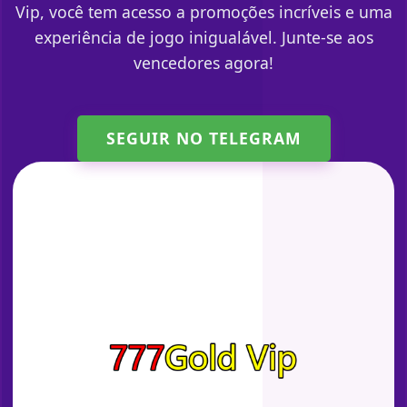
Vip, você tem acesso a promoções incríveis e uma
experiência de jogo inigualável. Junte-se aos
vencedores agora!
SEGUIR NO TELEGRAM