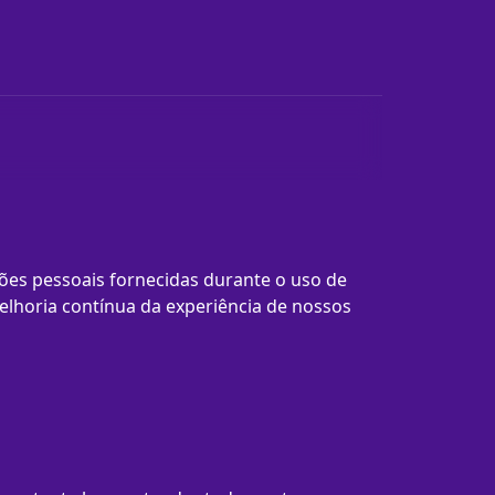
ões pessoais fornecidas durante o uso de
elhoria contínua da experiência de nossos