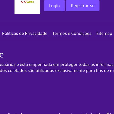
Login
Registrar-se
Políticas de Privacidade
Termos e Condições
Sitemap
de
 usuários e está empenhada em proteger todas as informaç
os coletados são utilizados exclusivamente para fins de m