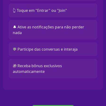
👆 Toque em "Entrar" ou "Join"
🔔 Ative as notificações para não perder
nada
💬 Participe das conversas e interaja
🎁 Receba bônus exclusivos
automaticamente