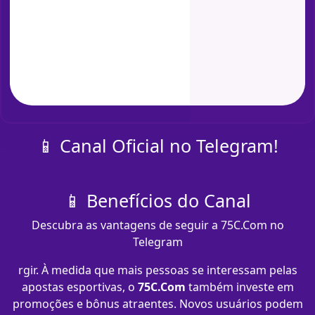
📱 Canal Oficial no Telegram!
📱 Benefícios do Canal
Descubra as vantagens de seguir a 75C.Com no
Telegram
rgir. À medida que mais pessoas se interessam pelas
apostas esportivas, o
75C.Com
também investe em
promoções e bônus atraentes. Novos usuários podem