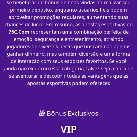
se beneficiar de bônus de boas-vindas ao realizar seu
primeiro depósito, enquanto usuários fiéis podem
aproveitar promoções regulares, aumentando suas
chances de lucro. Em resumo, as apostas esportivas no
75C.Com
representam uma combinação perfeita de
emoção, segurança e entretenimento, atraindo
jogadores de diversos perfis que buscam não apenas
ganhar dinheiro, mas também diversão e uma forma
de interação com seus esportes favoritos. Se você
ainda não explorou essa categoria, talvez seja a hora de
se aventurar e descobrir todas as vantagens que as
apostas esportivas podem oferecer.
🎁 Bônus Exclusivos
VIP