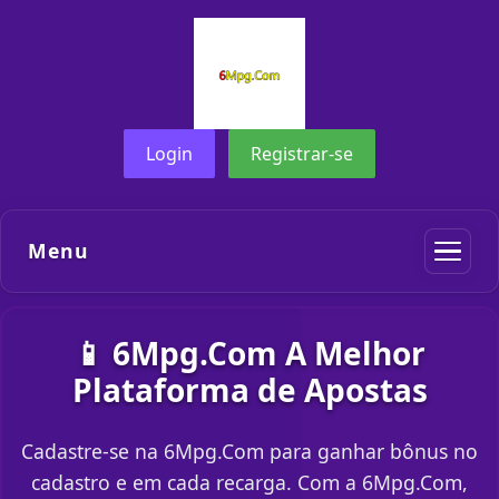
Login
Registrar-se
Menu
📱 6Mpg.Com A Melhor
Plataforma de Apostas
Cadastre-se na 6Mpg.Com para ganhar bônus no
cadastro e em cada recarga. Com a 6Mpg.Com,