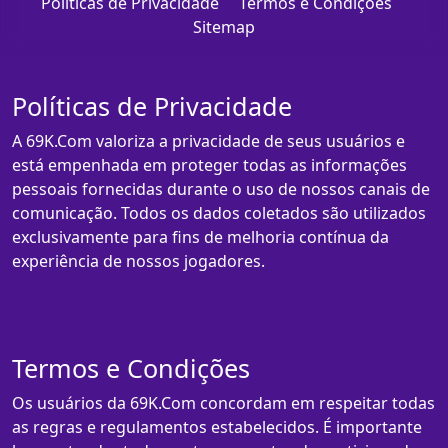
Políticas de Privacidade
Termos e Condições
Sitemap
Políticas de Privacidade
A 69K.Com valoriza a privacidade de seus usuários e
está empenhada em proteger todas as informações
pessoais fornecidas durante o uso de nossos canais de
comunicação. Todos os dados coletados são utilizados
exclusivamente para fins de melhoria contínua da
experiência de nossos jogadores.
Termos e Condições
Os usuários da 69K.Com concordam em respeitar todas
as regras e regulamentos estabelecidos. É importante