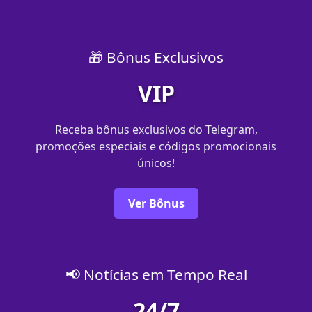
🎁 Bônus Exclusivos
VIP
Receba bônus exclusivos do Telegram,
promoções especiais e códigos promocionais
únicos!
Ver Bônus
📢 Notícias em Tempo Real
24/7