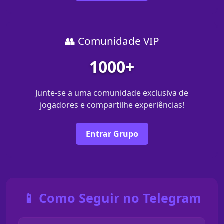
👥 Comunidade VIP
1000+
Junte-se a uma comunidade exclusiva de
jogadores e compartilhe experiências!
Entrar Grupo
📱 Como Seguir no Telegram