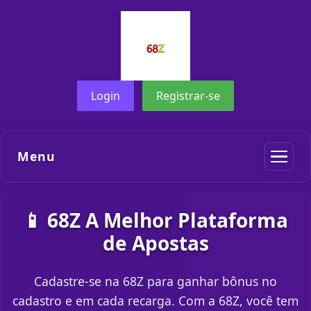
Login
Registrar-se
Menu
📱 68Z A Melhor Plataforma
de Apostas
Cadastre-se na 68Z para ganhar bônus no
cadastro e em cada recarga. Com a 68Z, você tem