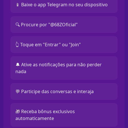
📱 Baixe o app Telegram no seu dispositivo
🔍 Procure por "@68ZOficial"
👆 Toque em "Entrar" ou "Join"
🔔 Ative as notificações para não perder
nada
💬 Participe das conversas e interaja
🎁 Receba bônus exclusivos
automaticamente