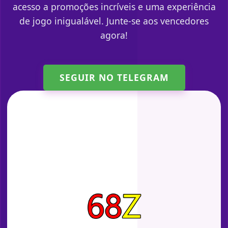
acesso a promoções incríveis e uma experiência
de jogo inigualável. Junte-se aos vencedores
agora!
SEGUIR NO TELEGRAM