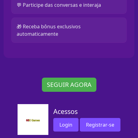
💬 Participe das conversas e interaja
🎁 Receba bônus exclusivos
automaticamente
SEGUIR AGORA
Acessos
Login
Registrar-se