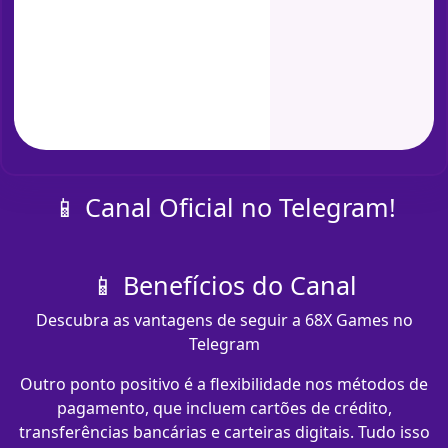
📱 Canal Oficial no Telegram!
📱 Benefícios do Canal
Descubra as vantagens de seguir a 68X Games no
Telegram
Outro ponto positivo é a flexibilidade nos métodos de
pagamento, que incluem cartões de crédito,
transferências bancárias e carteiras digitais. Tudo isso