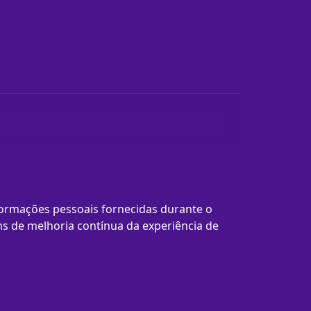
formações pessoais fornecidas durante o
ns de melhoria contínua da experiência de