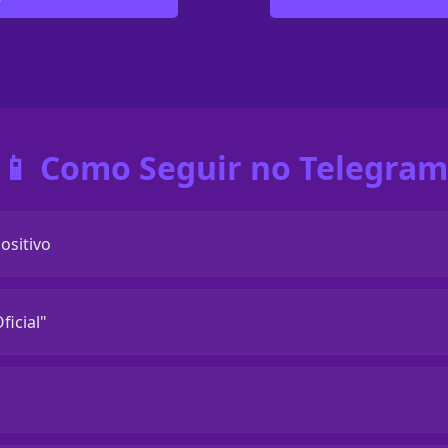
📱 Como Seguir no Telegram
ositivo
ficial"