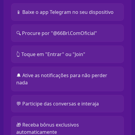
📱 Baixe o app Telegram no seu dispositivo
🔍 Procure por "@66Brl.ComOficial"
👆 Toque em "Entrar" ou "Join"
🔔 Ative as notificações para não perder
nada
💬 Participe das conversas e interaja
🎁 Receba bônus exclusivos
automaticamente