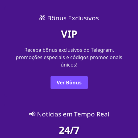
🎁 Bônus Exclusivos
VIP
Receba bônus exclusivos do Telegram,
promoções especiais e códigos promocionais
únicos!
Ver Bônus
📢 Notícias em Tempo Real
24/7