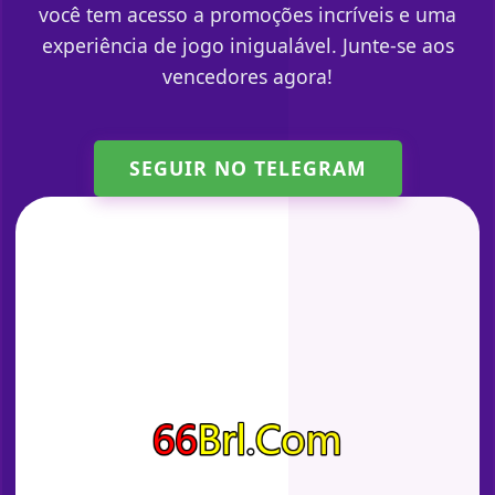
você tem acesso a promoções incríveis e uma
experiência de jogo inigualável. Junte-se aos
vencedores agora!
SEGUIR NO TELEGRAM