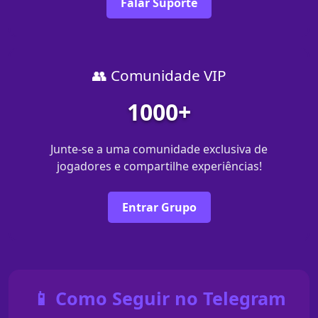
Falar Suporte
👥 Comunidade VIP
1000+
Junte-se a uma comunidade exclusiva de
jogadores e compartilhe experiências!
Entrar Grupo
📱 Como Seguir no Telegram