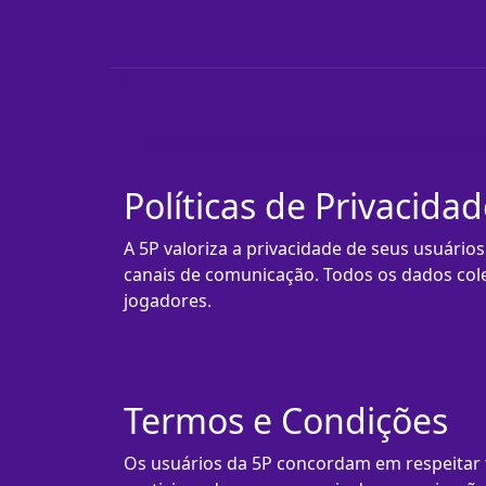
Políticas de Privacida
A 5P valoriza a privacidade de seus usuári
canais de comunicação. Todos os dados cole
jogadores.
Termos e Condições
Os usuários da 5P concordam em respeitar t