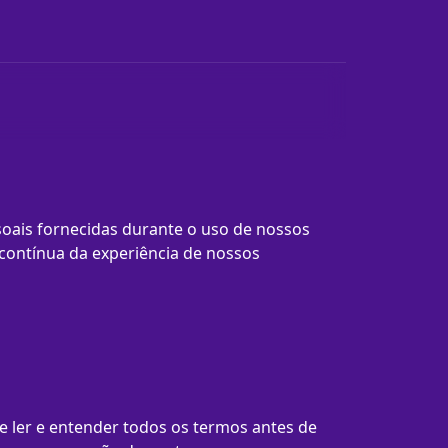
soais fornecidas durante o uso de nossos
 contínua da experiência de nossos
e ler e entender todos os termos antes de