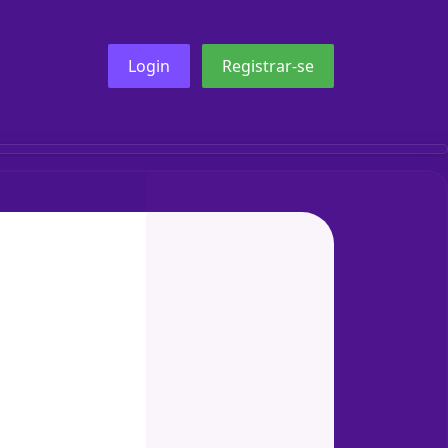
Login
Registrar-se