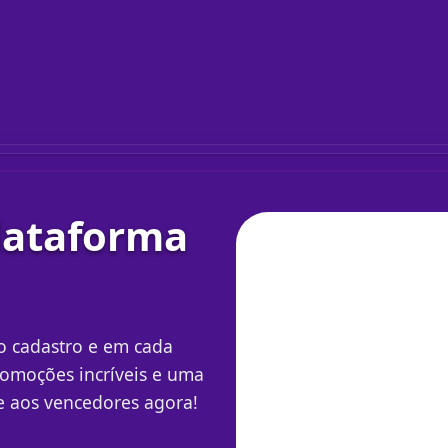
Plataforma
o cadastro e em cada
romoções incríveis e uma
se aos vencedores agora!