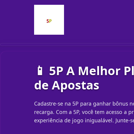
📱 5P A Melhor 
de Apostas
Cadastre-se na 5P para ganhar bônus n
recarga. Com a 5P, você tem acesso a p
experiência de jogo inigualável. Junte-