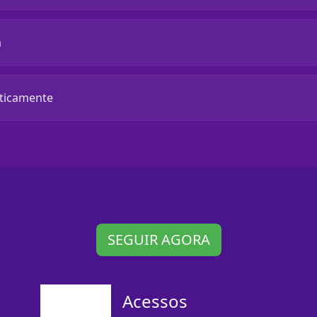
a
aticamente
SEGUIR AGORA
Acessos