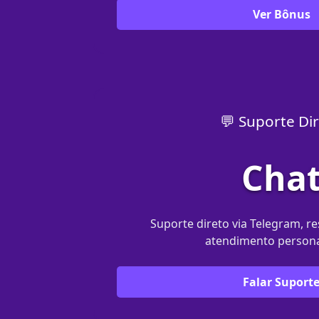
Ver Bônus
💬 Suporte Di
Cha
Suporte direto via Telegram, r
atendimento persona
Falar Suport