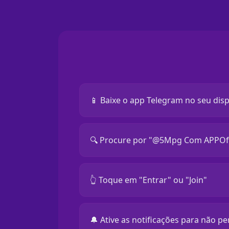
📱 Baixe o app Telegram no seu disp
🔍 Procure por "@5Mpg Com APPOfi
👆 Toque em "Entrar" ou "Join"
🔔 Ative as notificações para não p