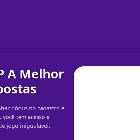
P A Melhor
postas
har bônus no cadastro e
 você tem acesso a
e jogo inigualável.