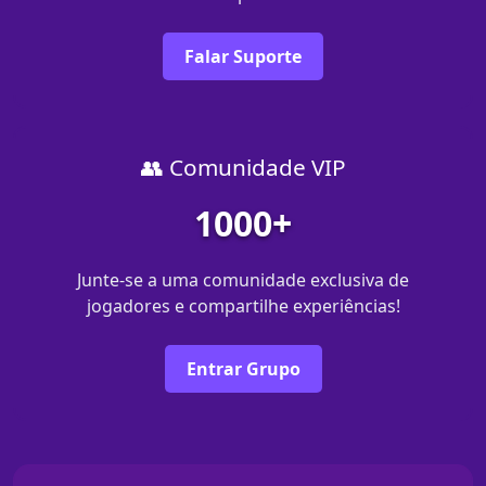
Falar Suporte
👥 Comunidade VIP
1000+
Junte-se a uma comunidade exclusiva de
jogadores e compartilhe experiências!
Entrar Grupo