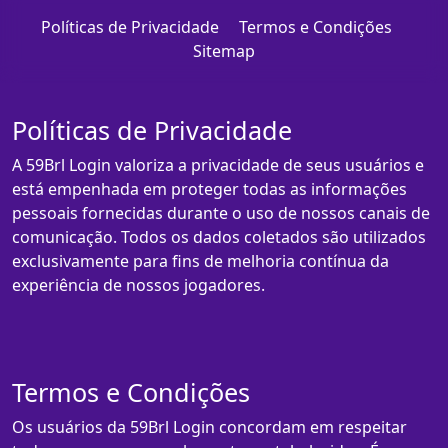
Políticas de Privacidade
Termos e Condições
Sitemap
Políticas de Privacidade
A 59Brl Login valoriza a privacidade de seus usuários e
está empenhada em proteger todas as informações
pessoais fornecidas durante o uso de nossos canais de
comunicação. Todos os dados coletados são utilizados
exclusivamente para fins de melhoria contínua da
experiência de nossos jogadores.
Termos e Condições
Os usuários da 59Brl Login concordam em respeitar