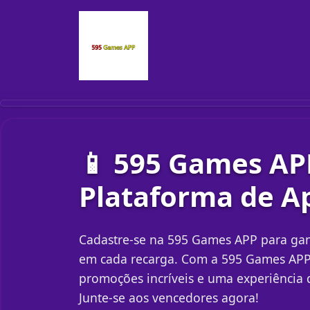
📱 595 Games AP
Plataforma de A
Cadastre-se na 595 Games APP para gan
em cada recarga. Com a 595 Games APP,
promoções incríveis e uma experiência d
Junte-se aos vencedores agora!