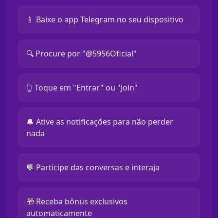
📱 Baixe o app Telegram no seu dispositivo
🔍 Procure por "@5956Oficial"
👆 Toque em "Entrar" ou "Join"
🔔 Ative as notificações para não perder
nada
💬 Participe das conversas e interaja
🎁 Receba bônus exclusivos
automaticamente