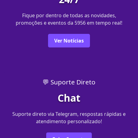
Fique por dentro de todas as novidades,
promoções e eventos da 5956 em tempo real!
Ver Notícias
💬 Suporte Direto
Chat
Suporte direto via Telegram, respostas rápidas e
atendimento personalizado!