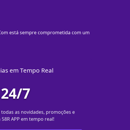
ine Com está sempre comprometida com um
cias em Tempo Real
24/7
e todas as novidades, promoções e
a 58R APP em tempo real!