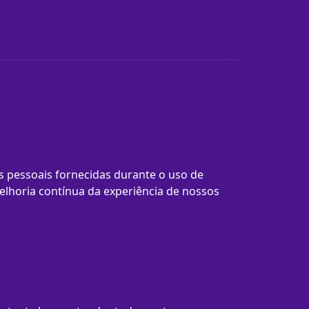
s pessoais fornecidas durante o uso de
elhoria contínua da experiência de nossos