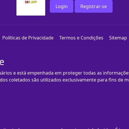
Login
Registrar-se
Políticas de Privacidade
Termos e Condições
Sitemap
de
suários e está empenhada em proteger todas as informaçõe
os coletados são utilizados exclusivamente para fins de m