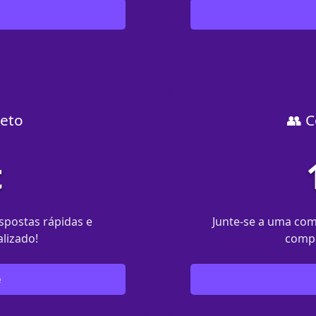
reto
👥 
t
espostas rápidas e
Junte-se a uma com
lizado!
compa
e