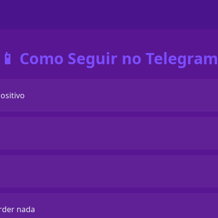
📱 Como Seguir no Telegram
ositivo
erder nada