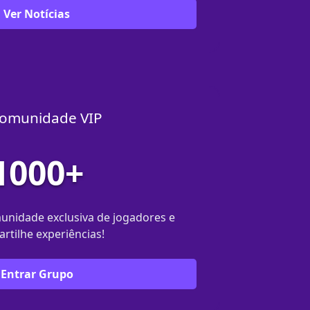
Ver Notícias
Comunidade VIP
1000+
unidade exclusiva de jogadores e
rtilhe experiências!
Entrar Grupo