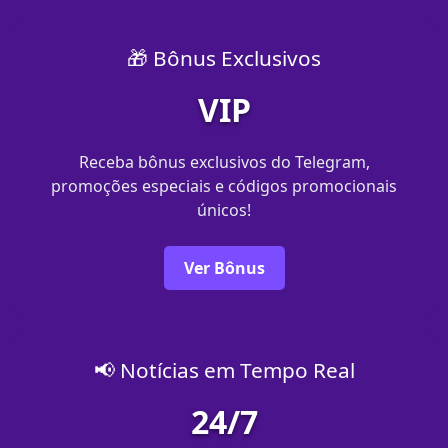
🎁 Bônus Exclusivos
VIP
Receba bônus exclusivos do Telegram,
promoções especiais e códigos promocionais
únicos!
Ver Bônus
📢 Notícias em Tempo Real
24/7