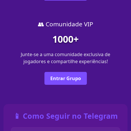
👥 Comunidade VIP
1000+
Junte-se a uma comunidade exclusiva de
jogadores e compartilhe experiências!
Entrar Grupo
📱 Como Seguir no Telegram