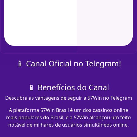
📱 Canal Oficial no Telegram!
📱 Benefícios do Canal
Descubra as vantagens de seguir a 57Win no Telegram
A plataforma 57Win Brasil é um dos cassinos online
mais populares do Brasil, e a 57Win alcançou um feito
notável de milhares de usuários simultâneos online.