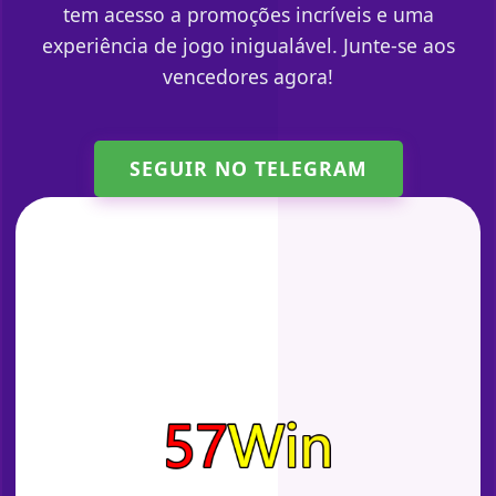
tem acesso a promoções incríveis e uma
experiência de jogo inigualável. Junte-se aos
vencedores agora!
SEGUIR NO TELEGRAM