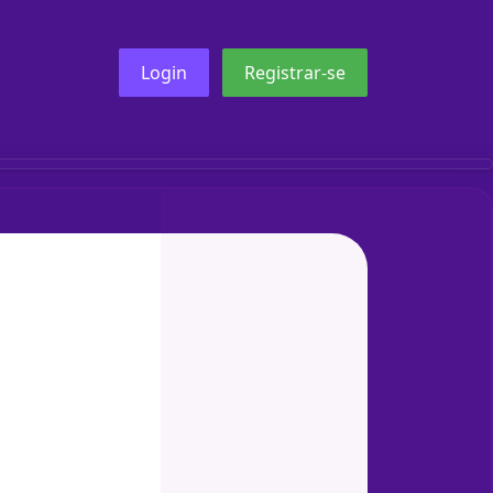
Login
Registrar-se