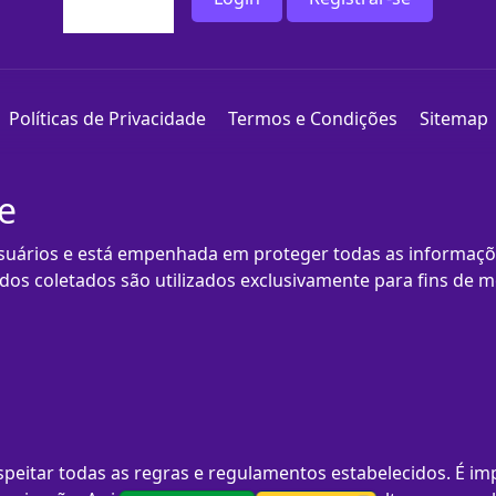
Políticas de Privacidade
Termos e Condições
Sitemap
de
 usuários e está empenhada em proteger todas as informaçõ
os coletados são utilizados exclusivamente para fins de m
eitar todas as regras e regulamentos estabelecidos. É im