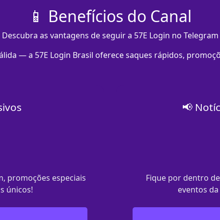
📱 Benefícios do Canal
Descubra as vantagens de seguir a 57E Login no Telegram
álida — a 57E Login Brasil oferece saques rápidos, promoç
sivos
📢 Notí
m, promoções especiais
Fique por dentro d
s únicos!
eventos da