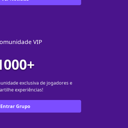
Comunidade VIP
1000+
unidade exclusiva de jogadores e
rtilhe experiências!
Entrar Grupo