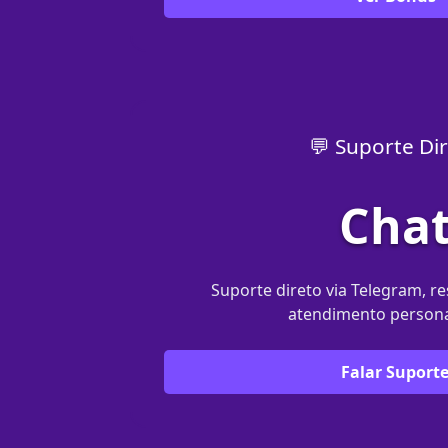
💬 Suporte Di
Cha
Suporte direto via Telegram, r
atendimento persona
Falar Suport