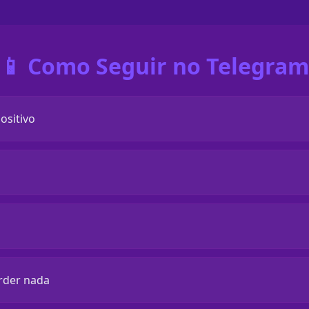
📱 Como Seguir no Telegram
ositivo
erder nada