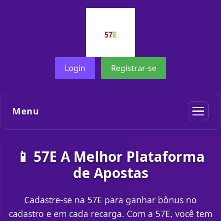
Login
Registrar-se
Menu
📱 57E A Melhor Plataforma
de Apostas
Cadastre-se na 57E para ganhar bônus no
cadastro e em cada recarga. Com a 57E, você tem