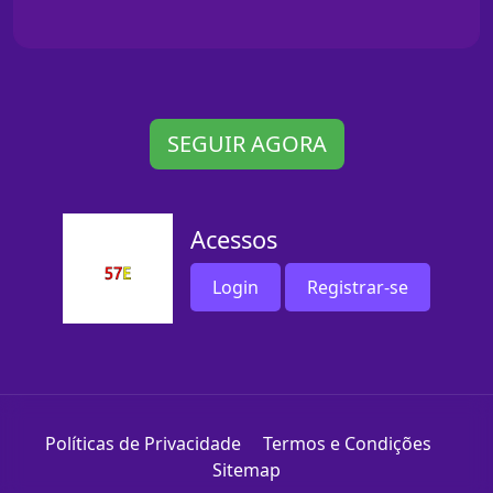
SEGUIR AGORA
Acessos
Login
Registrar-se
Políticas de Privacidade
Termos e Condições
Sitemap