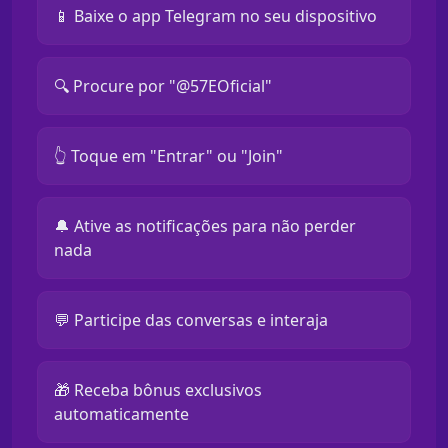
📱 Baixe o app Telegram no seu dispositivo
🔍 Procure por "@57EOficial"
👆 Toque em "Entrar" ou "Join"
🔔 Ative as notificações para não perder
nada
💬 Participe das conversas e interaja
🎁 Receba bônus exclusivos
automaticamente