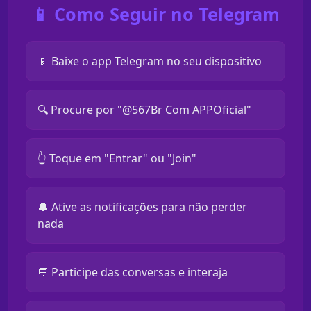
📱 Como Seguir no Telegram
📱 Baixe o app Telegram no seu dispositivo
🔍 Procure por "@567Br Com APPOficial"
👆 Toque em "Entrar" ou "Join"
🔔 Ative as notificações para não perder
nada
💬 Participe das conversas e interaja