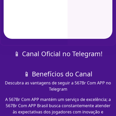
📱 Canal Oficial no Telegram!
📱 Benefícios do Canal
Descubra as vantagens de seguir a 567Br Com APP no
Telegram
A 567Br Com APP mantém um serviço de excelência; a
567Br Com APP Brasil busca constantemente atender
às expectativas dos jogadores com inovação e