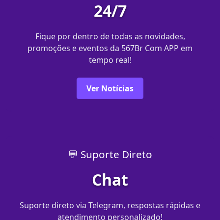
24/7
Fique por dentro de todas as novidades,
promoções e eventos da 567Br Com APP em
tempo real!
Ver Notícias
💬 Suporte Direto
Chat
Suporte direto via Telegram, respostas rápidas e
atendimento personalizado!