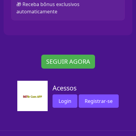
🎁 Receba bônus exclusivos
automaticamente
SEGUIR AGORA
Acessos
Login
Registrar-se