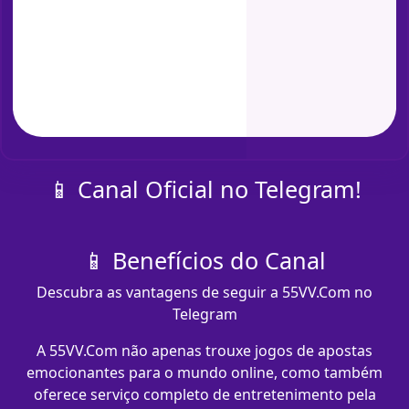
📱 Canal Oficial no Telegram!
📱 Benefícios do Canal
Descubra as vantagens de seguir a 55VV.Com no
Telegram
A 55VV.Com não apenas trouxe jogos de apostas
emocionantes para o mundo online, como também
oferece serviço completo de entretenimento pela