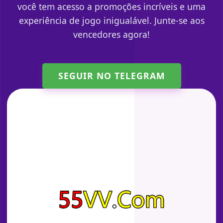
você tem acesso a promoções incríveis e uma
experiência de jogo inigualável. Junte-se aos
vencedores agora!
SEGUIR NO TELEGRAM