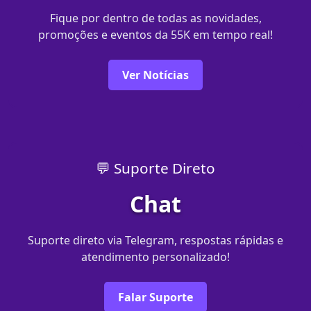
Fique por dentro de todas as novidades,
promoções e eventos da 55K em tempo real!
Ver Notícias
💬 Suporte Direto
Chat
Suporte direto via Telegram, respostas rápidas e
atendimento personalizado!
Falar Suporte