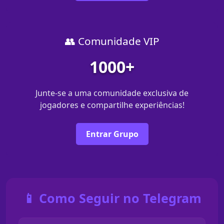
👥 Comunidade VIP
1000+
Junte-se a uma comunidade exclusiva de
jogadores e compartilhe experiências!
Entrar Grupo
📱 Como Seguir no Telegram