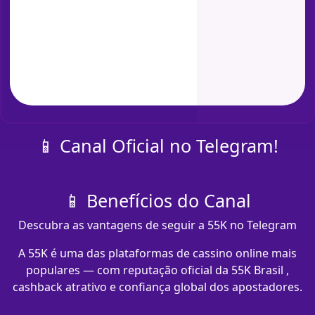
📱 Canal Oficial no Telegram!
📱 Benefícios do Canal
Descubra as vantagens de seguir a 55K no Telegram
A 55K é uma das plataformas de cassino online mais
populares — com reputação oficial da 55K Brasil ,
cashback atrativo e confiança global dos apostadores.