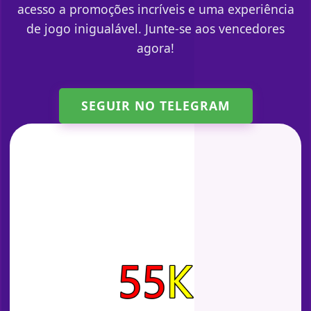
acesso a promoções incríveis e uma experiência
de jogo inigualável. Junte-se aos vencedores
agora!
SEGUIR NO TELEGRAM