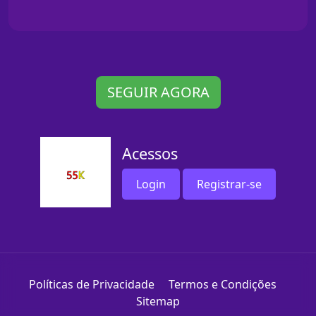
SEGUIR AGORA
Acessos
Login
Registrar-se
Políticas de Privacidade
Termos e Condições
Sitemap