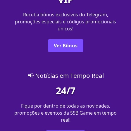
Receba bônus exclusivos do Telegram,
promoções especiais e códigos promocionais
únicos!
Ver Bônus
📢 Notícias em Tempo Real
24/7
Fique por dentro de todas as novidades,
promoções e eventos da 55B Game em tempo
real!