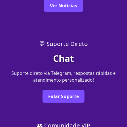
Ver Notícias
💬 Suporte Direto
Chat
Suporte direto via Telegram, respostas rápidas e
atendimento personalizado!
Falar Suporte
👥 Comunidade VIP