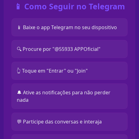
📱 Como Seguir no Telegram
📱 Baixe o app Telegram no seu dispositivo
🔍 Procure por "@55933 APPOficial"
👆 Toque em "Entrar" ou "Join"
🔔 Ative as notificações para não perder
nada
💬 Participe das conversas e interaja