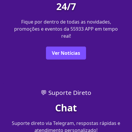
24/7
Fique por dentro de todas as novidades,
promoções e eventos da 55933 APP em tempo
real!
Ver Notícias
💬 Suporte Direto
Chat
Suporte direto via Telegram, respostas rápidas e
atendimento personalizado!