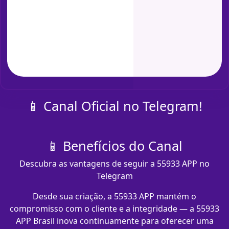
📱 Canal Oficial no Telegram!
📱 Benefícios do Canal
Descubra as vantagens de seguir a 55933 APP no
Telegram
Desde sua criação, a 55933 APP mantém o
compromisso com o cliente e a integridade — a 55933
APP Brasil inova continuamente para oferecer uma