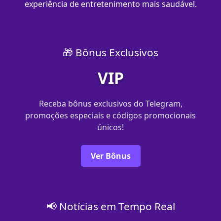
experiência de entretenimento mais saudável.
🎁 Bônus Exclusivos
VIP
Receba bônus exclusivos do Telegram,
promoções especiais e códigos promocionais
únicos!
Ver Bônus
📢 Notícias em Tempo Real