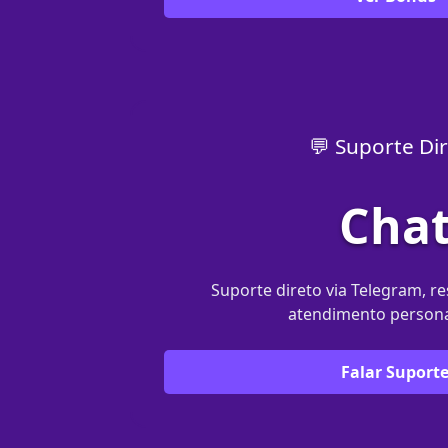
💬 Suporte Di
Cha
Suporte direto via Telegram, r
atendimento persona
Falar Suport