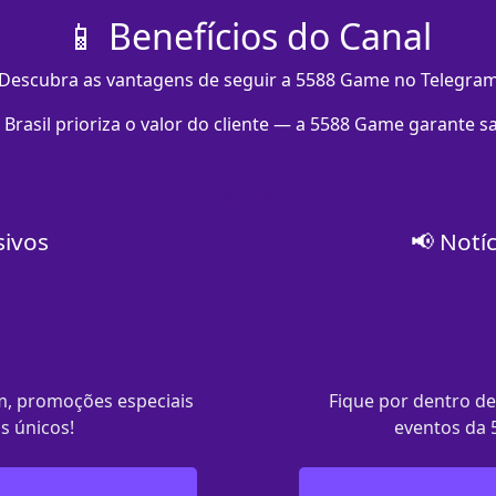
📱 Benefícios do Canal
Descubra as vantagens de seguir a 5588 Game no Telegra
rasil prioriza o valor do cliente — a 5588 Game garante s
sivos
📢 Notí
m, promoções especiais
Fique por dentro d
s únicos!
eventos da 