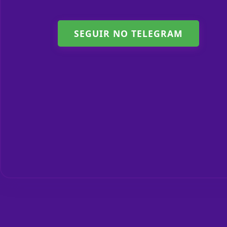
SEGUIR NO TELEGRAM