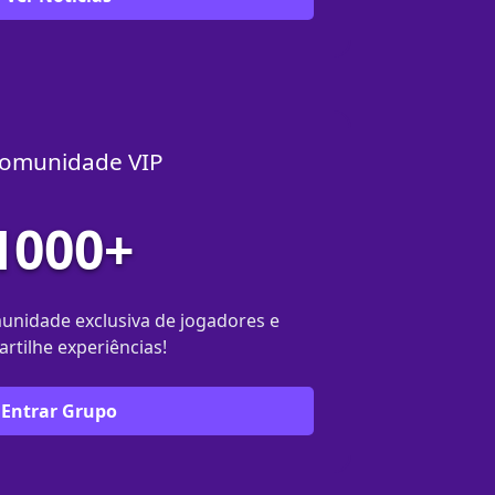
Comunidade VIP
1000+
unidade exclusiva de jogadores e
rtilhe experiências!
Entrar Grupo