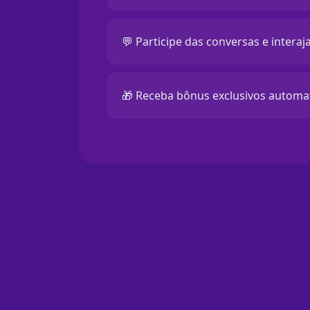
💬 Participe das conversas e interaj
🎁 Receba bônus exclusivos autom