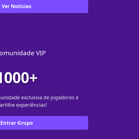
Ver Notícias
Comunidade VIP
1000+
unidade exclusiva de jogadores e
rtilhe experiências!
Entrar Grupo