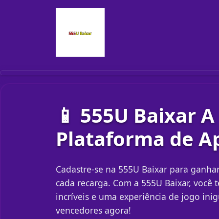
📱 555U Baixar A
Plataforma de A
Cadastre-se na 555U Baixar para ganha
cada recarga. Com a 555U Baixar, você
incríveis e uma experiência de jogo inig
vencedores agora!