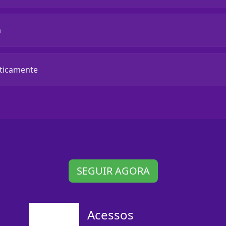
a
aticamente
SEGUIR AGORA
Acessos