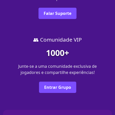
Falar Suporte
👥 Comunidade VIP
1000+
Junte-se a uma comunidade exclusiva de
jogadores e compartilhe experiências!
Entrar Grupo