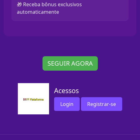
🎁 Receba bônus exclusivos
automaticamente
SEGUIR AGORA
Acessos
Login
Registrar-se