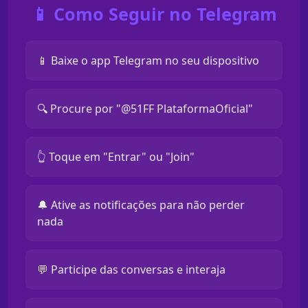
📱 Como Seguir no Telegram
📱 Baixe o app Telegram no seu dispositivo
🔍 Procure por "@51FF PlataformaOficial"
👆 Toque em "Entrar" ou "Join"
🔔 Ative as notificações para não perder
nada
💬 Participe das conversas e interaja