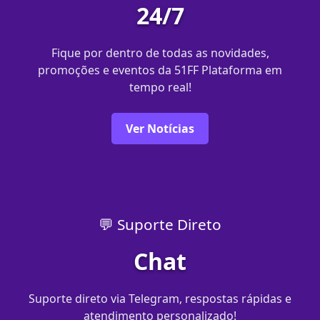
24/7
Fique por dentro de todas as novidades,
promoções e eventos da 51FF Plataforma em
tempo real!
Ver Notícias
💬 Suporte Direto
Chat
Suporte direto via Telegram, respostas rápidas e
atendimento personalizado!