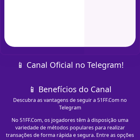
📱 Canal Oficial no Telegram!
📱 Benefícios do Canal
Descubra as vantagens de seguir a 51FF.Com no
Telegram
No 51FF.Com, os jogadores têm à disposição uma
variedade de métodos populares para realizar
transações de forma rápida e segura. Entre as opções