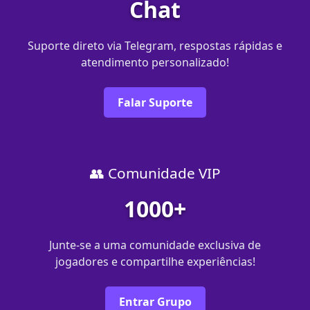
Chat
Suporte direto via Telegram, respostas rápidas e
atendimento personalizado!
Falar Suporte
👥 Comunidade VIP
1000+
Junte-se a uma comunidade exclusiva de
jogadores e compartilhe experiências!
Entrar Grupo