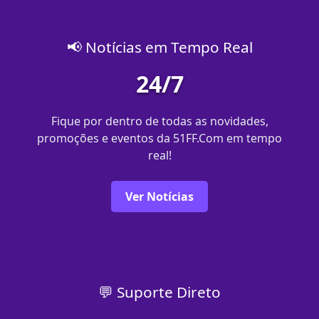
📢 Notícias em Tempo Real
24/7
Fique por dentro de todas as novidades,
promoções e eventos da 51FF.Com em tempo
real!
Ver Notícias
💬 Suporte Direto