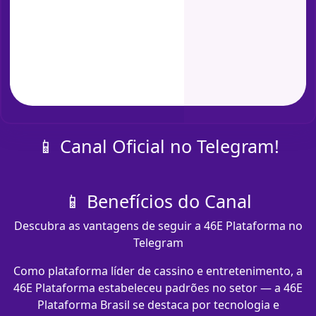
📱 Canal Oficial no Telegram!
📱 Benefícios do Canal
Descubra as vantagens de seguir a 46E Plataforma no
Telegram
Como plataforma líder de cassino e entretenimento, a
46E Plataforma estabeleceu padrões no setor — a 46E
Plataforma Brasil se destaca por tecnologia e