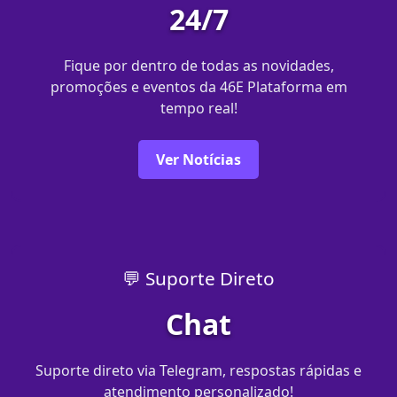
24/7
Fique por dentro de todas as novidades,
promoções e eventos da 46E Plataforma em
tempo real!
Ver Notícias
💬 Suporte Direto
Chat
Suporte direto via Telegram, respostas rápidas e
atendimento personalizado!