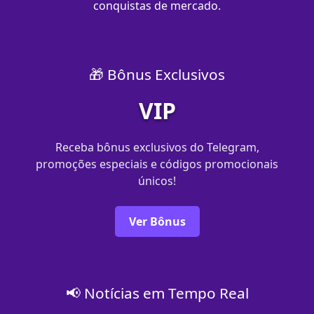
conquistas de mercado.
🎁 Bônus Exclusivos
VIP
Receba bônus exclusivos do Telegram,
promoções especiais e códigos promocionais
únicos!
Ver Bônus
📢 Notícias em Tempo Real