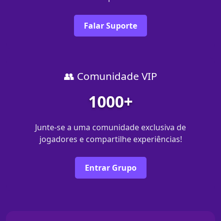
Falar Suporte
👥 Comunidade VIP
1000+
Junte-se a uma comunidade exclusiva de
jogadores e compartilhe experiências!
Entrar Grupo