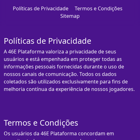
Políticas de Privacidade
Termos e Condições
Sitemap
Políticas de Privacidade
A 46E Plataforma valoriza a privacidade de seus
usuários e está empenhada em proteger todas as
informações pessoais fornecidas durante o uso de
nossos canais de comunicação. Todos os dados
coletados são utilizados exclusivamente para fins de
melhoria contínua da experiência de nossos jogadores.
Termos e Condições
Os usuários da 46E Plataforma concordam em