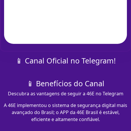
📱 Canal Oficial no Telegram!
📱 Benefícios do Canal
Descubra as vantagens de seguir a 46E no Telegram
A 46E implementou o sistema de segurança digital mais
avançado do Brasil; o APP da 46E Brasil é estável,
eficiente e altamente confiável.