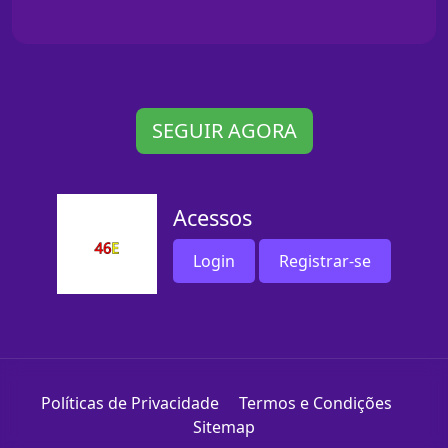
SEGUIR AGORA
Acessos
Login
Registrar-se
Políticas de Privacidade
Termos e Condições
Sitemap