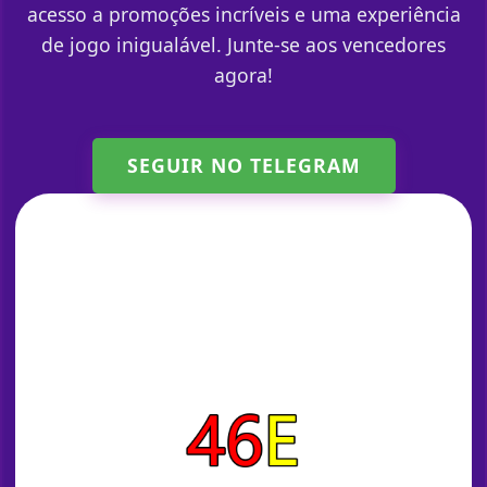
acesso a promoções incríveis e uma experiência
de jogo inigualável. Junte-se aos vencedores
agora!
SEGUIR NO TELEGRAM