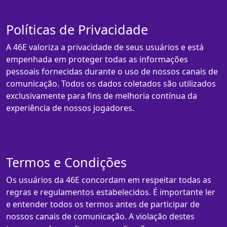
Políticas de Privacidade
A 46E valoriza a privacidade de seus usuários e está
empenhada em proteger todas as informações
pessoais fornecidas durante o uso de nossos canais de
comunicação. Todos os dados coletados são utilizados
exclusivamente para fins de melhoria contínua da
experiência de nossos jogadores.
Termos e Condições
Os usuários da 46E concordam em respeitar todas as
regras e regulamentos estabelecidos. É importante ler
e entender todos os termos antes de participar de
nossos canais de comunicação. A violação destes