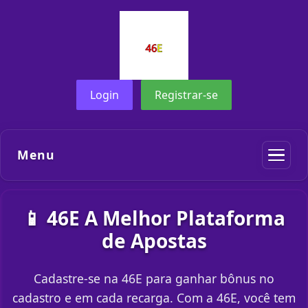
Login
Registrar-se
Menu
📱 46E A Melhor Plataforma
de Apostas
Cadastre-se na 46E para ganhar bônus no
cadastro e em cada recarga. Com a 46E, você tem