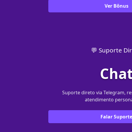
Ver Bônus
💬 Suporte Di
Cha
Suporte direto via Telegram, r
atendimento persona
Falar Suport