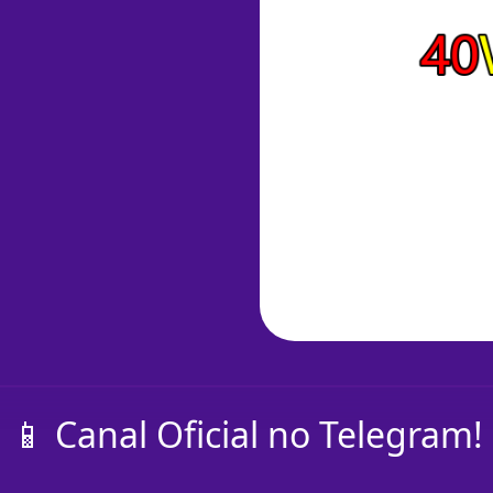
📱 Canal Oficial no Telegram!