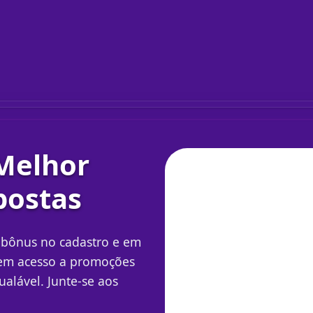
Melhor
postas
 bônus no cadastro e em
tem acesso a promoções
ualável. Junte-se aos