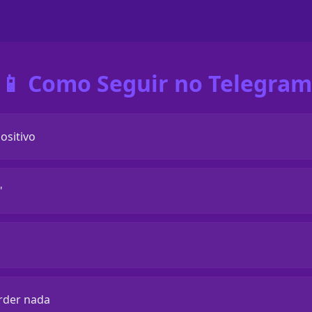
📱 Como Seguir no Telegram
ositivo
"
erder nada