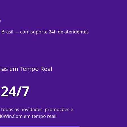
m
o Brasil — com suporte 24h de atendentes
cias em Tempo Real
24/7
e todas as novidades, promoções e
40Win.Com em tempo real!