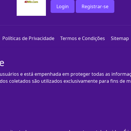
Login
Registrar-se
Políticas de Privacidade
Termos e Condições
Sitemap
de
s usuários e está empenhada em proteger todas as informaç
os coletados são utilizados exclusivamente para fins de m