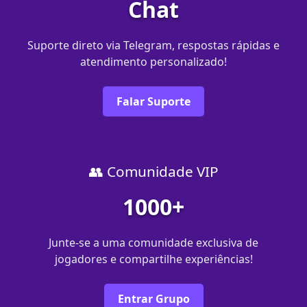
Chat
Suporte direto via Telegram, respostas rápidas e
atendimento personalizado!
Falar Suporte
👥 Comunidade VIP
1000+
Junte-se a uma comunidade exclusiva de
jogadores e compartilhe experiências!
Entrar Grupo