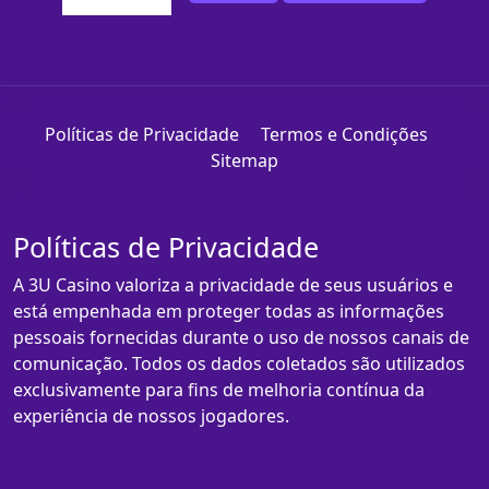
Políticas de Privacidade
Termos e Condições
Sitemap
Políticas de Privacidade
A 3U Casino valoriza a privacidade de seus usuários e
está empenhada em proteger todas as informações
pessoais fornecidas durante o uso de nossos canais de
comunicação. Todos os dados coletados são utilizados
exclusivamente para fins de melhoria contínua da
experiência de nossos jogadores.