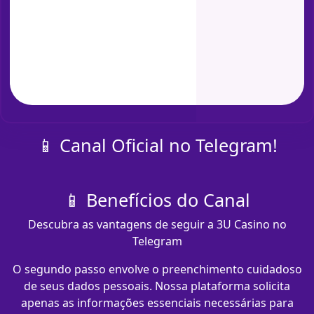
📱 Canal Oficial no Telegram!
📱 Benefícios do Canal
Descubra as vantagens de seguir a 3U Casino no
Telegram
O segundo passo envolve o preenchimento cuidadoso
de seus dados pessoais. Nossa plataforma solicita
apenas as informações essenciais necessárias para