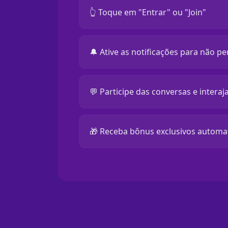
👆 Toque em "Entrar" ou "Join"
🔔 Ative as notificações para não p
💬 Participe das conversas e interaj
🎁 Receba bônus exclusivos autom