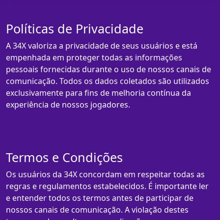
Políticas de Privacidade
A 34X valoriza a privacidade de seus usuários e está
empenhada em proteger todas as informações
pessoais fornecidas durante o uso de nossos canais de
comunicação. Todos os dados coletados são utilizados
exclusivamente para fins de melhoria contínua da
experiência de nossos jogadores.
Termos e Condições
Os usuários da 34X concordam em respeitar todas as
regras e regulamentos estabelecidos. É importante ler
e entender todos os termos antes de participar de
nossos canais de comunicação. A violação destes