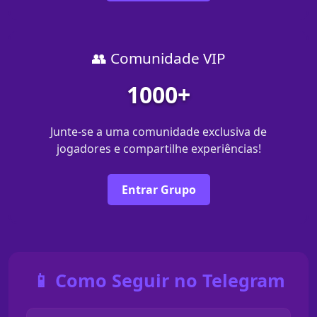
👥 Comunidade VIP
1000+
Junte-se a uma comunidade exclusiva de
jogadores e compartilhe experiências!
Entrar Grupo
📱 Como Seguir no Telegram