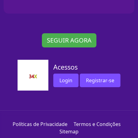
SEGUIR AGORA
Acessos
Login
Registrar-se
Políticas de Privacidade
Termos e Condições
Sitemap