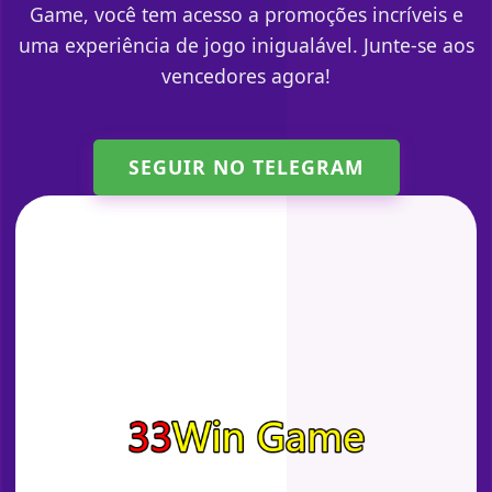
Game, você tem acesso a promoções incríveis e
uma experiência de jogo inigualável. Junte-se aos
vencedores agora!
SEGUIR NO TELEGRAM