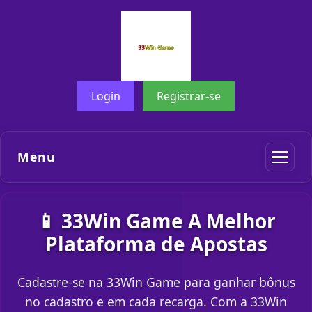
Login
Registrar-se
Menu
📱 33Win Game A Melhor
Plataforma de Apostas
Cadastre-se na 33Win Game para ganhar bônus
no cadastro e em cada recarga. Com a 33Win