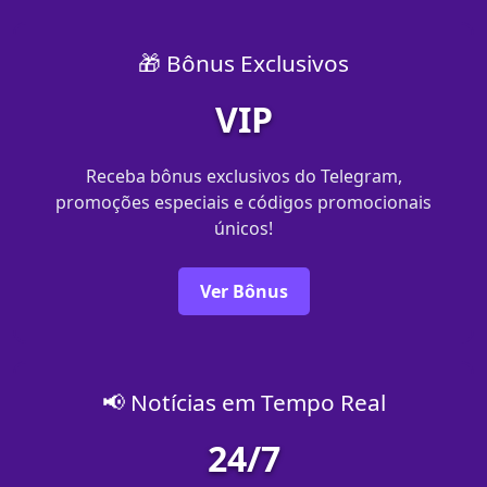
🎁 Bônus Exclusivos
VIP
Receba bônus exclusivos do Telegram,
promoções especiais e códigos promocionais
únicos!
Ver Bônus
📢 Notícias em Tempo Real
24/7