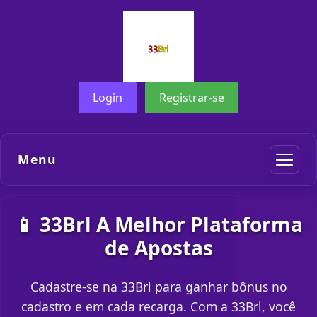
Login
Registrar-se
Menu
📱 33Brl A Melhor Plataforma
de Apostas
Cadastre-se na 33Brl para ganhar bônus no
cadastro e em cada recarga. Com a 33Brl, você