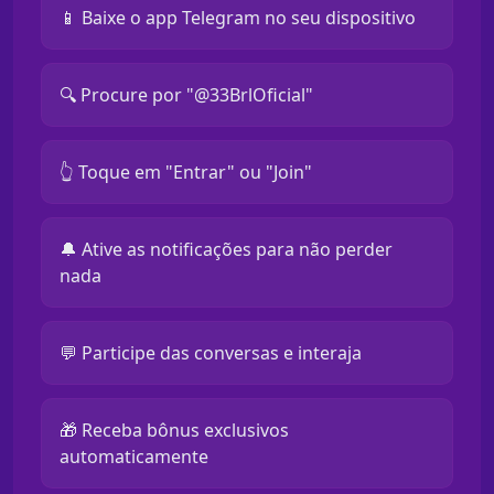
📱 Baixe o app Telegram no seu dispositivo
🔍 Procure por "@33BrlOficial"
👆 Toque em "Entrar" ou "Join"
🔔 Ative as notificações para não perder
nada
💬 Participe das conversas e interaja
🎁 Receba bônus exclusivos
automaticamente