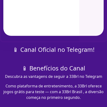
📱 Canal Oficial no Telegram!
📱 Benefícios do Canal
Descubra as vantagens de seguir a 33Brl no Telegram
Como plataforma de entretenimento, a 33Brl oferece
jogos grátis para teste — com a 33Brl Brasil , a diversão
começa no primeiro segundo.