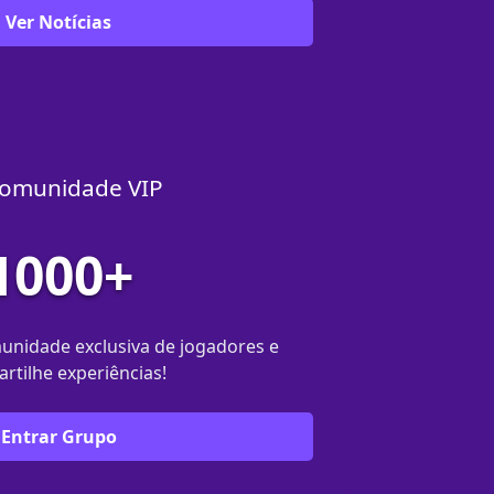
Ver Notícias
Comunidade VIP
1000+
unidade exclusiva de jogadores e
rtilhe experiências!
Entrar Grupo