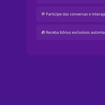
💬 Participe das conversas e interaj
🎁 Receba bônus exclusivos autom