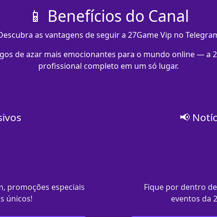
📱 Benefícios do Canal
Descubra as vantagens de seguir a 27Game Vip no Telegra
jogos de azar mais emocionantes para o mundo online — a 
profissional completo em um só lugar.
sivos
📢 Notí
m, promoções especiais
Fique por dentro d
s únicos!
eventos da 