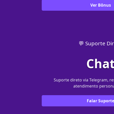
Ver Bônus
💬 Suporte Di
Cha
Suporte direto via Telegram, r
atendimento persona
Falar Suport