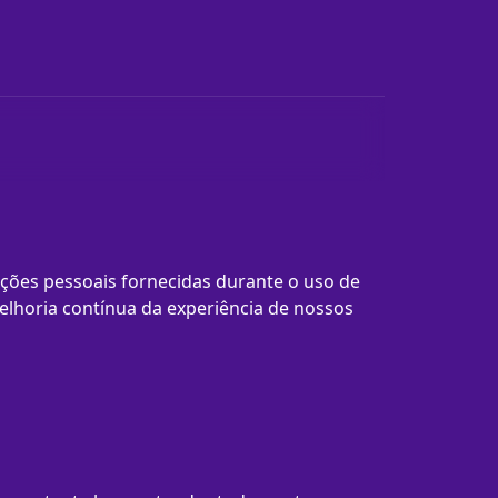
ções pessoais fornecidas durante o uso de
elhoria contínua da experiência de nossos