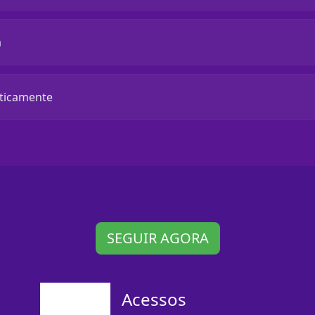
a
aticamente
SEGUIR AGORA
Acessos