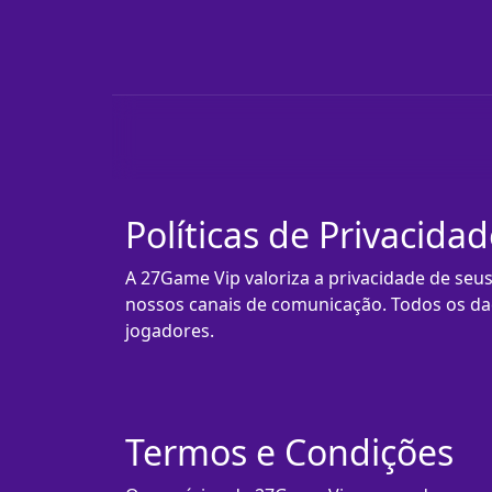
Políticas de Privacida
A 27Game Vip valoriza a privacidade de se
nossos canais de comunicação. Todos os dad
jogadores.
Termos e Condições