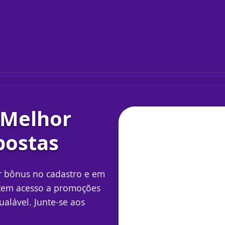
 Melhor
postas
r bônus no cadastro e em
 tem acesso a promoções
ualável. Junte-se aos