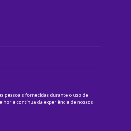
s pessoais fornecidas durante o uso de
elhoria contínua da experiência de nossos