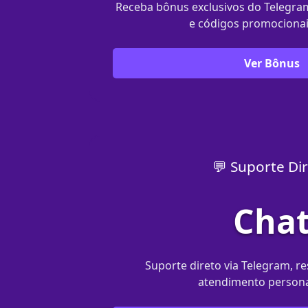
Receba bônus exclusivos do Telegra
e códigos promocionai
Ver Bônus
💬 Suporte Di
Cha
Suporte direto via Telegram, r
atendimento persona