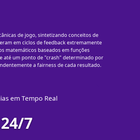
nicas de jogo, sintetizando conceitos de
 operam em ciclos de feedback extremamente
elos matemáticos baseados em funções
te até um ponto de "crash" determinado por
endentemente a fairness de cada resultado.
cias em Tempo Real
24/7