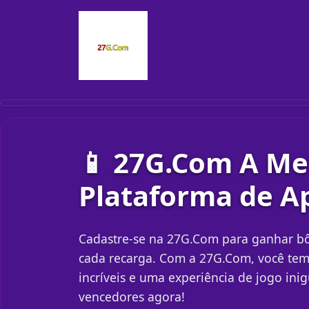
📱 27G.Com A Me
Plataforma de A
Cadastre-se na 27G.Com para ganhar b
cada recarga. Com a 27G.Com, você te
incríveis e uma experiência de jogo inig
vencedores agora!