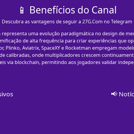
📱 Benefícios do Canal
Descubra as vantagens de seguir a 27G.Com no Telegram
 representa uma evolução paradigmática no design de mecâ
amificação de alta frequência para criar experiências que
ator, Plinko, Aviatrix, SpaceXY e Rocketman empregam mod
dade calibradas, onde multiplicadores crescem continuamen
eis via blockchain, permitindo aos jogadores validar indep
sivos
📢 Notí