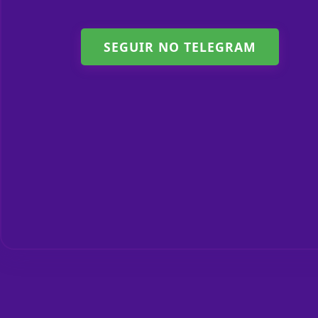
SEGUIR NO TELEGRAM