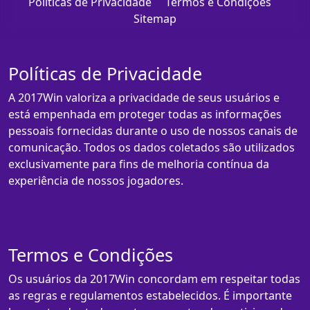
Políticas de Privacidade
Termos e Condições
Sitemap
Políticas de Privacidade
A 2017Win valoriza a privacidade de seus usuários e
está empenhada em proteger todas as informações
pessoais fornecidas durante o uso de nossos canais de
comunicação. Todos os dados coletados são utilizados
exclusivamente para fins de melhoria contínua da
experiência de nossos jogadores.
Termos e Condições
Os usuários da 2017Win concordam em respeitar todas
as regras e regulamentos estabelecidos. É importante