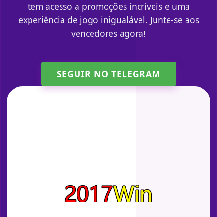
tem acesso a promoções incríveis e uma
experiência de jogo inigualável. Junte-se aos
vencedores agora!
SEGUIR NO TELEGRAM