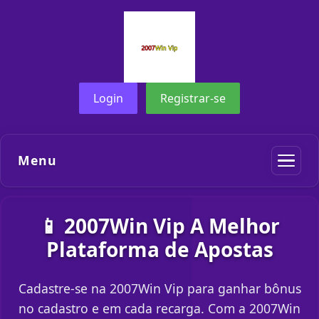
Login
Registrar-se
Menu
📱 2007Win Vip A Melhor
Plataforma de Apostas
Cadastre-se na 2007Win Vip para ganhar bônus
no cadastro e em cada recarga. Com a 2007Win