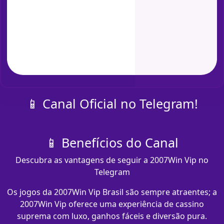
📱 Canal Oficial no Telegram!
📱 Benefícios do Canal
Descubra as vantagens de seguir a 2007Win Vip no
Telegram
Os jogos da 2007Win Vip Brasil são sempre atraentes; a
2007Win Vip oferece uma experiência de cassino
suprema com luxo, ganhos fáceis e diversão pura.