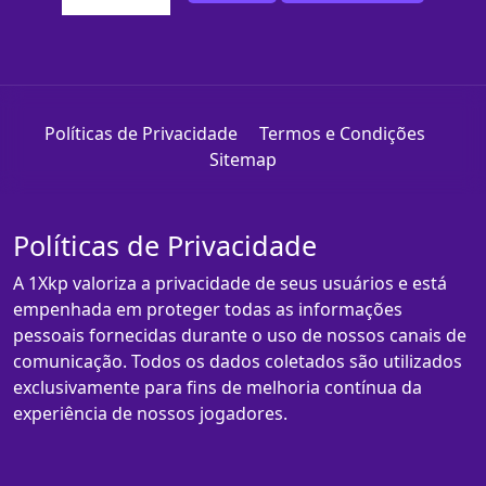
Políticas de Privacidade
Termos e Condições
Sitemap
Políticas de Privacidade
A 1Xkp valoriza a privacidade de seus usuários e está
empenhada em proteger todas as informações
pessoais fornecidas durante o uso de nossos canais de
comunicação. Todos os dados coletados são utilizados
exclusivamente para fins de melhoria contínua da
experiência de nossos jogadores.