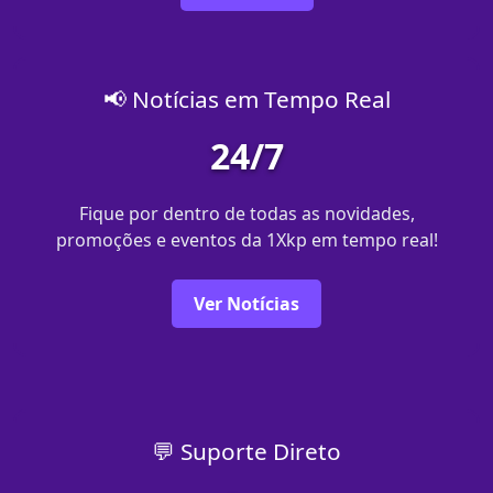
📢 Notícias em Tempo Real
24/7
Fique por dentro de todas as novidades,
promoções e eventos da 1Xkp em tempo real!
Ver Notícias
💬 Suporte Direto