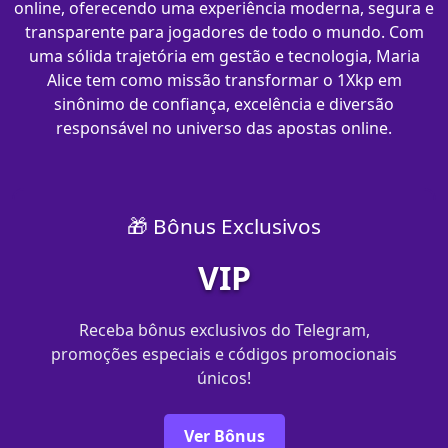
online, oferecendo uma experiência moderna, segura e
transparente para jogadores de todo o mundo. Com
uma sólida trajetória em gestão e tecnologia, Maria
Alice tem como missão transformar o 1Xkp em
sinônimo de confiança, excelência e diversão
responsável no universo das apostas online.
🎁 Bônus Exclusivos
VIP
Receba bônus exclusivos do Telegram,
promoções especiais e códigos promocionais
únicos!
Ver Bônus